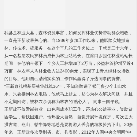
我县是林业大县，森林资源丰富，如何发挥林业优势带动群众增收，
一直是王新政最关心的。自
1986
年参加工作以来，他脚踏实地抓造
林、传技术、搞服务，在这个平凡的工作岗位上一干就是三十六年，
从一名基层农民护林员成长为林业站站长。在溶口乡担任林业站站长
期间，在他的带领下，全乡人工林增加了
2
万亩，公益林管护增至近
4
万亩，林农年人均林业收入达
2400
余元，实现了山青水绿林农增收
的目标。他用自己踏踏实实的工作作风赢得了身边同事的赞誉。
“王新政扎根基层林业战线
36
年，不知道踏遍了祁门多少个山山水
水。只要接到林农电话，他就马上赶去，贴心为林农解决问题，并且
不定期回访，被林农亲切称为林农的‘贴心人’。”同事王国平说。
王新政不仅爱岗敬业，出色完成本职工作，还热心公益事业，资助贫
困学生，帮扶困难户。他热爱大自然，自觉开展环境保护，每次去大
洪古道、燕山、牯牛降等地总是要将游人丢弃的垃圾捡拾下山。
30
多
年来，王新政多次受到省、市、县表彰，
2012
年入围中央文明网“中