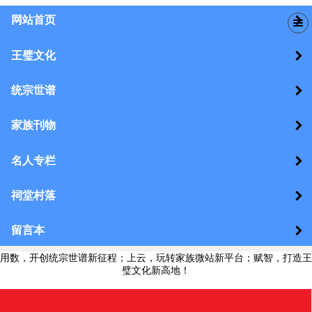
网站首页
王璧文化
统宗世谱
家族刊物
名人专栏
祠堂村落
留言本
用数，开创统宗世谱新征程；上云，玩转家族微站新平台；赋智，打造王
璧文化新高地！