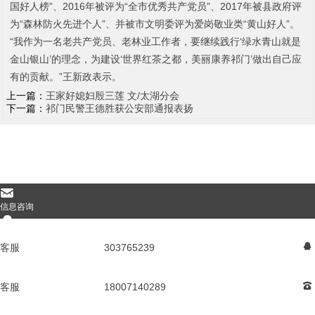
国好人榜”、
2016
年被评为“全市优秀共产党员”、
2017
年被县政府评
为“森林防火先进个人”、并被市文明委评为爱岗敬业类“黄山好人”。
“我作为一名老共产党员、老林业工作者，要继续践行‘绿水青山就是
金山银山’的理念，为建设‘世界红茶之都，美丽康养祁门’做出自己应
有的贡献。”王新政表示。
上一篇：
王家好媳妇殷三莲 文/太湖分会
下一篇：
祁门民警王德胜获公安部通报表扬
地址：武汉市雄楚大道1008号 电话： 18007140289
版权所有：王璧文化研究 ICP备案编号： ICP备********号
󰄸
信息咨询
󰇇
QQ咨询
客服
303765239
󰇇
󰇯
电话咨询
客服
18007140289
󰇯
󰅊
在线地图