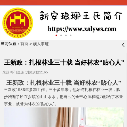
当前位置：
首页
>
族人事迹
󰊒
王新政：扎根林业三十载 当好林农“贴心人”
来源:祁门速递 浏览次数:2165
王新政：扎根林业三十载 当好林农“贴心人”
王新政
1986
年参加工作，三十多年来，他始终扎根在林业一线，脚
步踏遍了所在乡镇的山山水水，把自己的全部心血和精力献给了林业
事业，被誉为林农的“贴心人”。