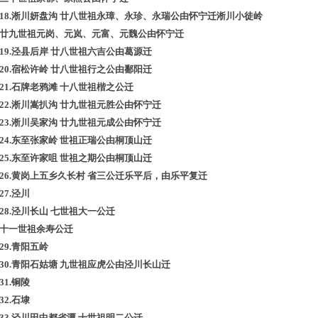
18.
淅川妍盘沟
廿八世祖永璋、永珍、永瑞公由怀宁迁淅川小徒岭
廿九世祖元岗、元岚、元富、元魏公由怀宁迁
19.
泾县后岸
廿八世祖六吉公由葛源迁
20.
宿松许岭
廿八世祖行之公由鄱阳迁
21.
石牌老鸦滩
十八世祖楷之公迁
22.
淅川嵩扒沟
廿九世祖元胜公由怀宁迁
23.
淅川吴家沟
廿九世祖元成公由怀宁迁
24.
东至张家岭
世祖正瑞公由桐顶山迁
25.
东至许家咀
世祖之期公由桐顶山迁
26.
黄岗上五乡久长村
省三公迁乐平后，由乐平复迁
27.
泾川
28.
泾川长山
七世祖大一公迁
十一世祖余寿公迁
29.
青阳五岭
30.
青阳石姑塘
九世祖应虎公由泾川长山迁
31.
铜陵
32.
石埭
33.
泾川田中都省潭
十世祖明二公迁