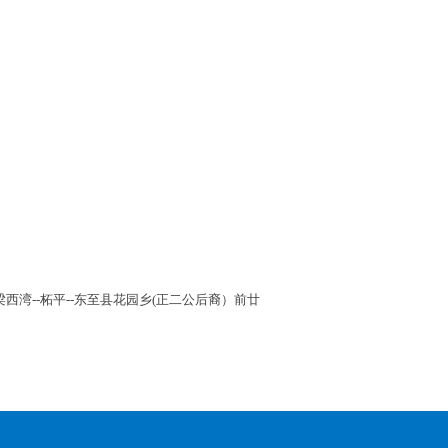
湾--柘平--东至县花园乡(正二公后裔）前廿