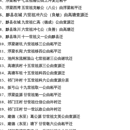
4
、浮梁柘平
七世祖辅公由上冲复迁柘平
5
、浮梁西湾
五世祖克敏公（八公）由浮梁柘平迁
6
、黟县在城
六世祖冲六公（良敏）由高塘查源迁
7
、黟县在城
九世祖仁高（德成）公由查源迁
8
、黟县珠川
六世祖冲七公（良善）由高塘迁
9
、黟县珠川
十一世祖义一公由黟县迁
10
、浮梁谢坑
六世祖移三公由柘平迁
11
、浮梁长宛
六世祖移四公由柘平迁
12
、
池州东流桐顶山
七世祖谢三公由谢坑迁
13
、高塘洪村
十五世祖原三公由查源迁
14
、高塘车坦
十五世祖科四公由查源迁
15
、祁门许村
十五世祖科六公由查源分居
16
、扳弓山
十九世祖取一公由柘平迁
17
、浮梁益源
廿世祖魁一公由柘平迁
18
、祁门汪村
廿世祖仕信公由许村迁
19
、祁门汪村
廿一世以政公由许村迁
20
、建德（东至）葛公源
廿世祖文英公由查源迁
21
、建德（东至）塘下
廿世敬六公由柘平迁