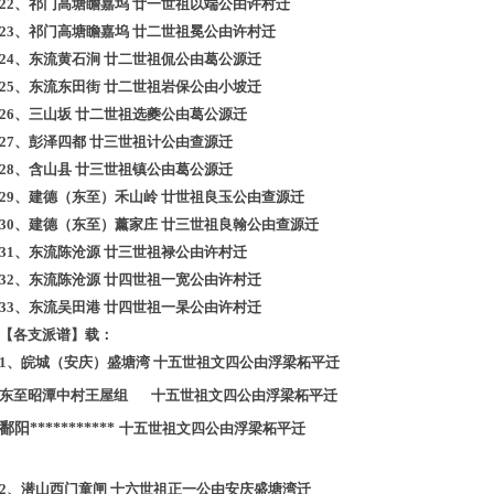
22
、祁门高塘瞻嘉坞
廿一世祖以端公由许村迁
23
、祁门高塘瞻嘉坞
廿二世祖冕公由许村迁
24
、东流黄石涧
廿二世祖侃公由葛公源迁
25
、东流东田街
廿二世祖岩保公由小坡迁
26
、三山坂
廿二世祖选夔公由葛公源迁
27
、彭泽四都
廿三世祖计公由查源迁
28
、含山县
廿三世祖镇公由葛公源迁
29
、建德（东至）禾山岭
廿世祖良玉公由查源迁
30
、建德（东至）薰家庄
廿三世祖良翰公由查源迁
31
、东流陈沧源
廿三世祖禄公由许村迁
32
、东流陈沧源
廿四世祖一宽公由许村迁
33
、东流吴田港
廿四世祖一杲公由许村迁
【各支派谱】
载：
1
、皖城（安庆）盛塘湾
十五世祖文四公由浮梁柘平迁
东至昭潭中村王屋组 十五世祖文四公由浮梁柘平迁
鄱阳***********
十五世祖文四公由浮梁柘平迁
2
、潜山西门童闸
十六世祖正一公由安庆盛塘湾迁