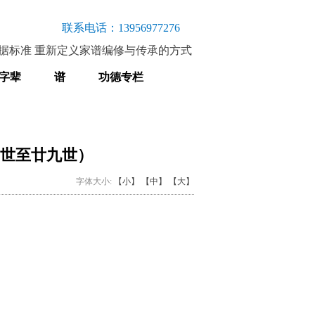
联系电话：13956977276
据
标准
重新定义家谱编修与传承的方式
字辈
谱
功德专栏
世至廿九世）
字体大小:
【小】
【中】
【大】