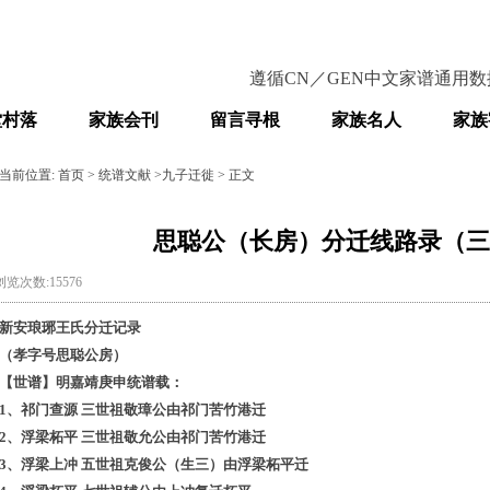
遵循
C
N
／
GEN
中文家谱通用
数
堂村落
家族会刊
留言寻根
家族名人
家族
当前位置:
首页
>
统谱文献
>
九子迁徙
> 正文
思聪公（长房）分迁线路录（三
浏览次数:15576
新安琅琊王氏分迁记录
（孝字号思聪公房）
【世谱】
明嘉靖庚申统谱载：
1
、祁门查源
三世祖敬璋公由祁门苦竹港迁
2
、浮梁柘平
三世祖敬允公由祁门苦竹港迁
3
、浮梁上冲
五世祖克俊公（生三）由浮梁柘平迁