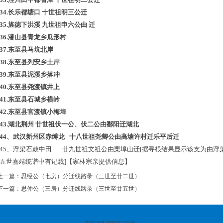
34.
长乐都塘口
十世祖明三公迁
35.
旌德下洪溪
九世祖申六公由
迁
36.
潜山县青龙乡瓜形村
37.
东至
县马坑北岸
38.
东至县
列安乡土岸
39.
东至县
泥溪乡落冲
40.
东至县
尧渡镇井上
41.
东至县
石城乡横岭
42.
东至县
官渡镇小梅埠
43.
湖北荆州
廿世祖伏一公、伏二公由鄱阳迁湖北
44、武汉新州区赤缚龙 十八世祖尧卿公由高塘许村迁乐平后迁
45、浮梁石鼓中田 廿九世祖文祖公由栗埠山迁[据寻根结果显示该支为由浮梁西
五世嘉靖统谱中有记载]【家林宗亲提供信息】
上一篇：
思经公（七房）分迁线路录（三世至廿二世）
下一篇：
思仲公（三房）分迁线路录（三世至廿五世）