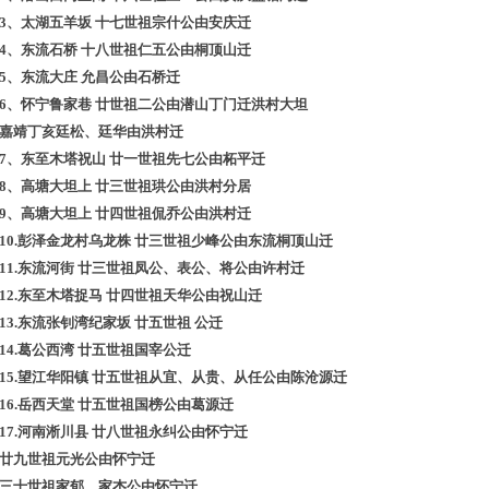
3
、太湖五羊坂
十七世祖宗什公由安庆迁
4
、东流石桥
十八世祖仁五公由桐顶山迁
5
、东流大庄
允昌公由石桥迁
6
、怀宁鲁家巷
廿世祖二公由潜山丁门迁洪村大坦
嘉靖丁亥廷松、廷华由洪村迁
7
、东至木塔祝山
廿一世祖先七公由柘平迁
8
、高塘大坦上
廿三世祖珙公由洪村分居
9
、高塘大坦上
廿四世祖侃乔公由洪村迁
10.
彭泽金龙村乌龙株
廿三世祖少峰公由东流桐顶山迁
11.
东流河街
廿三世祖凤公、表公、将公由许村迁
12.
东至木塔捉马
廿四世祖天华公由祝山迁
13.
东流张钊湾纪家坂
廿五世祖
公迁
14.
葛公西湾
廿五世祖国宰公迁
15.
望江华阳镇
廿五世祖从宜、从贵、从任公由陈沧源迁
16.
岳西天堂
廿五世祖国榜公由葛源迁
17.
河南淅川县
廿八世祖永纠公由怀宁迁
廿九世祖元光公由怀宁迁
三十世祖家郁、家杰公由怀宁迁