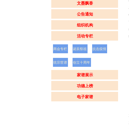
文墨飘香
公告通知
组织机构
活动专栏
两会专栏
诞辰祭祖
抗击疫情
统宗世谱
创立十周年
家谱展示
功德上榜
电子家谱