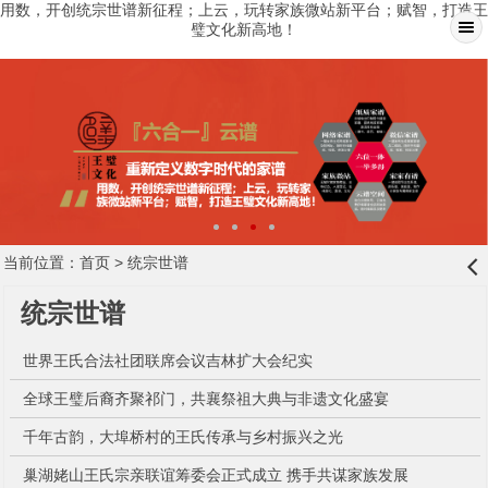
用数，开创统宗世谱新征程；上云，玩转家族微站新平台；赋智，打造王
璧文化新高地！
当前位置：
首页
> 统宗世谱
󰊒
统宗世谱
世界王氏合法社团联席会议吉林扩大会纪实
全球王璧后裔齐聚祁门，共襄祭祖大典与非遗文化盛宴
千年古韵，大埠桥村的王氏传承与乡村振兴之光
巢湖姥山王氏宗亲联谊筹委会正式成立 携手共谋家族发展