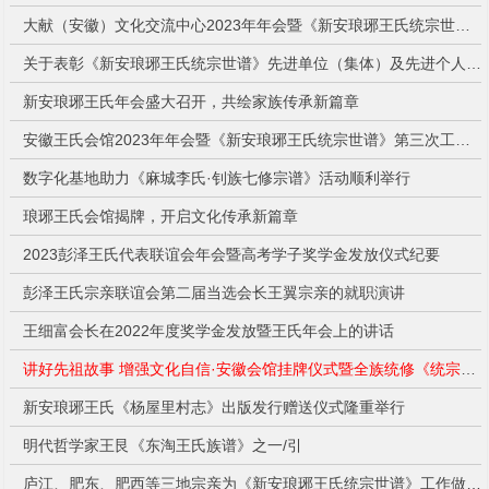
大献（安徽）文化交流中心2023年年会暨《新安琅琊王氏统宗世谱》第三次工作（数字化云编修研讨）会大会综合报道
关于表彰《新安琅琊王氏统宗世谱》先进单位（集体）及先进个人的决定
新安琅琊王氏年会盛大召开，共绘家族传承新篇章
安徽王氏会馆2023年年会暨《新安琅琊王氏统宗世谱》第三次工作（数字化云编修研讨）会议
数字化基地助力《麻城李氏·钊族七修宗谱》活动顺利举行
琅琊王氏会馆揭牌，开启文化传承新篇章
2023彭泽王氏代表联谊会年会暨高考学子奖学金发放仪式纪要
彭泽王氏宗亲联谊会第二届当选会长王翼宗亲的就职演讲
王细富会长在2022年度奖学金发放暨王氏年会上的讲话
讲好先祖故事 增强文化自信·安徽会馆挂牌仪式暨全族统修《统宗世谱》第二次会议在合肥隆重举行
新安琅琊王氏《杨屋里村志》出版发行赠送仪式隆重举行
明代哲学家王艮《东淘王氏族谱》之一/引
庐江、肥东、肥西等三地宗亲为《新安琅琊王氏统宗世谱》工作做了安排/王恒华