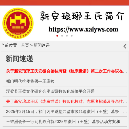
当前位置：
首页
> 新闻速递
󰊒
新闻速递
关于新安琅琊王氏安徽会馆挂牌暨《统宗世谱》第二次工作会议在合肥召开的通知
祁门明代抗倭将领—王应祯
浮梁县王璧文化研究会座谈暨数智化编修平台开通
关于新安琅琊王氏《统宗世谱》数智化校对、志愿者招募及寻亲挂接的通告
2025年3月15日，祁门闪里邀您共鉴市级非遗徽州（王璧）墓祭，传承文化，凝聚家族力量！
王维洲会长一行到县政府就2025年徽州（王璧）墓祭活动方案和准备工作进行汇报与探讨