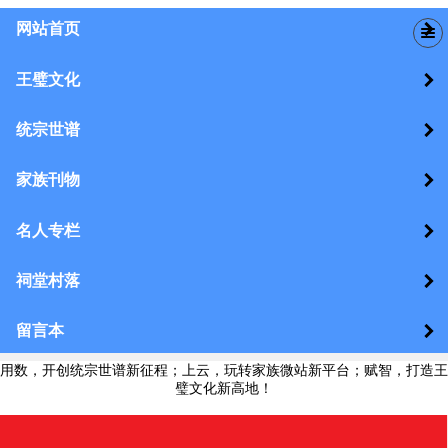
网站首页
王璧文化
统宗世谱
家族刊物
名人专栏
祠堂村落
留言本
用数，开创统宗世谱新征程；上云，玩转家族微站新平台；赋智，打造王
璧文化新高地！