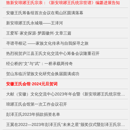
致新安琅琊王氏宗亲：《新安琅琊王氏统宗世谱》编纂进展告知
安徽王氏筹备组首次会议在蜀山区圆满落幕
新安琅琊王氏永城颂——王泽河
王爱军·家史探源·梦圆徽州·文章三篇
寻谱寻根记 ——家族文化传承与自我探寻之旅
热烈祝贺庐江县王氏文化交流中心筹备会议隆重召开
经公桥的“文”与“武”：一桥承载两传奇
贺山东临沂望族文化研究会换届圆满成功
安徽王氏会馆·2024元旦贺词
大献（安徽）文化交流中心2023年年会暨《新安琅琊王氏统宗世谱》第三次工作（数字化云编修研讨）会隆重召开
琅琊王氏会馆第一次工作会议召开
1
2
3
4
彭泽王氏2023年捐款捐资名单
王翼在2022—2023年彭泽王氏“未来之星”颁奖仪式暨彭泽王氏宗亲联谊会年会上的讲话