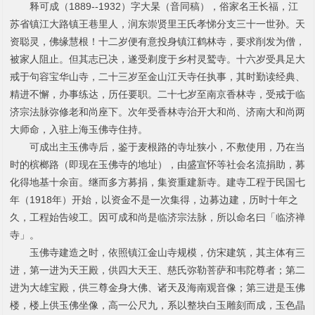
释可成
（
1889
-
-
1932
）字
大杲（音同稿），俗家名王长福，江
苏省镇江大路镇王巷里人，润东崇贤里王氏孝悌分支三十一世孙。天
资聪灵，佛缘慧根！十二岁便有意投身镇江鹤林寺，要求削发为僧，
被家人阻止。但其志已决，遂受剃度于乡村灵鹫寺。十六岁受具足大
戒于句容宝华山寺，二十三岁至金山江天寺任执事，其时勤读经典、
精进不懈，办事练达，历任要职。二十七岁至南京香林寺，受戒于临
济宗法脉弥修老和尚座下。次年受香林寺治开大和尚、济南大和尚两
大师命，入驻上海玉佛寺住持。
可成出主玉佛寺后，鉴于麦根路的寺址狭小，不敷使用，乃在当
时的槟榔路（即现在玉佛寺的地址），由盛宣怀
等社会名流捐助，募
化得地基十余亩。继而多方募捐，集资重建新寺。建寺工程于民国七
年（
1918
年）开始，以资金不是一次集得，边募边建，历时十年之
久，工程始告竣工。因
可成和尚是临济宗法脉，所以命名曰「临济禅
寺」。
玉佛寺建造之时，依照镇江金山寺规模，仿宋建筑，其主体有三
进，第一进为天王殿，供四大天王、慈氏弥勒菩萨和韦陀尊者；第二
进为大雄宝殿，供三尊金身大佛、诸天及海南观音像；第三进是玉佛
楼，楼上供玉佛坐像，高一公尺九，系以整块白玉雕刻而成，玉色晶