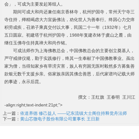
会」，可成为主要发起筹组人。
期间可成大和尚
还兼任南京香林寺，杭州护国寺，常州天宁寺三
寺住持，殚精竭虑大力宣扬佛法，劝化世人为善奉行。终因心力交瘁
积劳成疾，召弟子乘真交付以大事，民国二十一年（
1932
年）七月
五日圆寂。初建塔于杭州护国寺，
1988
年复建衣钵于虞山之麓，由
继任玉佛寺住持真禅大和尚作铭。
可成法师作为上海佛教总会，中国佛教总会的主要创立奠基人，
严守戒律仪规，勤于实践修行，终其一生奉献了中国佛教事业。虽出
家为僧，当得知家乡有旱涝灾害，族人有穷困无医时毅然多方募集善
款银元数千支援乡亲。俗家族亲因其佛念善恩，后代家谱均记载大师
的事迹，永示后昆。
撰文：王红旗
王春明
王川江
-align:right;text
-
indent:21pt;">
上一篇：
依道养德 修己益人 ——记东流镇大士阁住持释觉舟法师
下一篇：
黄山芯微电子股份有限公司董事长 王日新
地址：武汉市雄楚大道1008号 电话： 18007140289