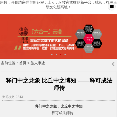
用数，开创统宗世谱新征程；上云，玩转家族微站新平台；赋智，打造王
璧文化新高地！
当前位置：
首页
>
族人事迹
󰊒
释门中之龙象 比丘中之博知 ——释可成法
师传
浏览次数:2243
释门中之龙象，比丘中之博知
——释可成法师传