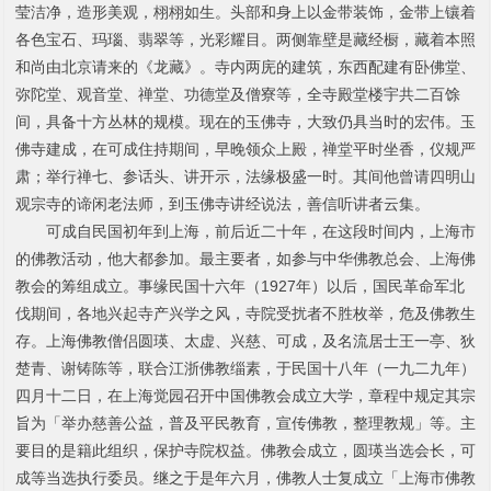
1
2
3
4
莹洁净，造形美观，栩栩如生。头部和身上以金带装饰，金带上镶着
各色宝石、玛瑙、翡翠等，光彩耀目。两侧靠壁是藏经橱，藏着本照
和尚由北京请来的《龙藏》。寺内两庑的建筑，东西配建有卧佛堂、
弥陀堂、观音堂、禅堂、功德堂及僧寮等，全寺殿堂楼宇共二百馀
间，具备十方丛林的规模。现在的玉佛寺，大致仍具当时的宏伟。玉
佛寺建成，在可成住持期间，早晚领众上殿，禅堂平时坐香，仪规严
肃；举行禅七、参话头、讲开示，法缘极盛一时。其间他曾请四明山
观宗寺的谛闲老法师，到玉佛寺讲经说法，善信听讲者云集。
可成
自民国初年到上海，前后近二十年，在这段时间内，上海市
的佛教活动，他大都参加。最主要者，如参与中华佛教总会、上海佛
教会的筹组成立。事缘民国十六年（
1927
年）以后，国民革命军北
伐期间，各地兴起寺产兴学之风，寺院受扰者不胜枚举，危及佛教生
存。上海佛教僧侣
圆瑛、太虚、兴慈、可成，及名流居士王一亭、狄
楚青、谢铸陈等，联合江浙佛教缁素，于民国十八年（一九二九年）
四月十二日，在上海觉园召开中国佛教会成立大学，章程中规定其宗
旨为「举办慈善公益，普及平民教育，宣传佛教，整理教规」等。主
要目的是籍此组织，保护寺院权益。佛教会成立，圆瑛当选会长，可
成等当选执行委员。继之于是年六月，佛教人士复成立「上海市佛教