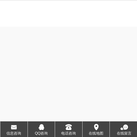
地址：武汉市雄楚大道1008号 电话： 18007140289
版权所有：王璧文化研究 ICP备案编号： ICP备********号
󰄸
󰇇
󰇯
󰅊
󰂮
信息咨询
QQ咨询
电话咨询
在线地图
在线留言