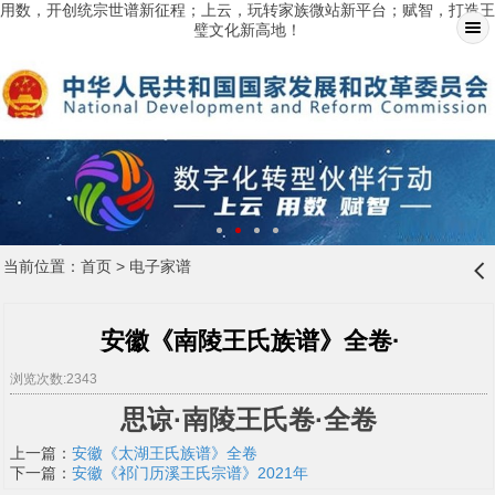
用数，开创统宗世谱新征程；上云，玩转家族微站新平台；赋智，打造王
璧文化新高地！
当前位置：
首页
>
电子家谱
󰊒
安徽《南陵王氏族谱》全卷·
浏览次数:2343
思谅·南陵王氏卷·全卷
上一篇：
安徽《太湖王氏族谱》全卷
下一篇：
​安徽《祁门历溪王氏宗谱》2021年