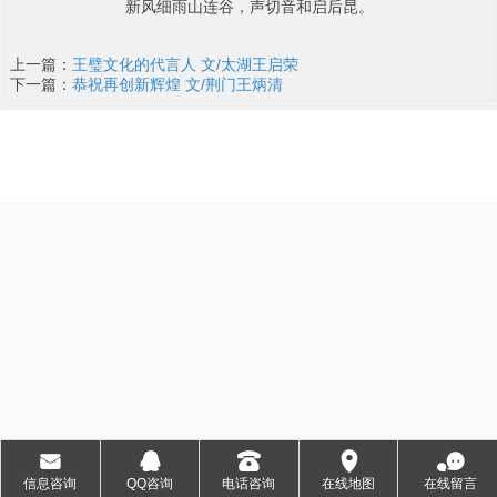
新风细雨山连谷，声切音和启后昆。
上一篇：
王璧文化的代言人 文/太湖王启荣
下一篇：
恭祝再创新辉煌 文/荆门王炳清
地址：武汉市雄楚大道1008号 电话： 18007140289
版权所有：王璧文化研究 ICP备案编号： ICP备********号
󰄸
󰇇
󰇯
󰅊
󰂮
信息咨询
QQ咨询
电话咨询
在线地图
在线留言