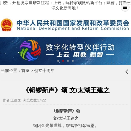
用数，开创统宗世谱新征程；上云，玩转家族微站新平台；赋智，打造王
璧文化新高地！
当前位置：
首页
>
创立十周年
󰊒
《铜锣新声》颂 文/太湖王建之
作者:王建之 浏览次数:1422
《铜锣新声》颂
文
/
太湖王建之
铜闪金光耀世尊，锣鸣祭祖念宗恩。