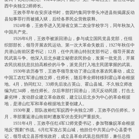
西中央独立2师师长。
王效亭早年在安庆读书时，曾因约集同学带头冲进县衙揭露反动
县知事罪行而被捕入狱，后经各界民众营救获释。
1924年春，王效亭进入芜湖省立第二农业学校学习，同年秋加入
中国共产党。
1926年6月，王效亭被派回潜山，参与成立国民党县党部，任组
织部部长，领导开展农民运动。第一次大革命失败后，1927年秋任中
共潜山衙前区委书记；12月，任中共潜山特别支部书记，领导开展农
民武装斗争。他深入后北乡建立秘密农民协会，发展一批党员，开展
农民抗租抗息抗抬高粮价的斗争，派党员打入地主民团掌握的武装。
1930年农历春节，王效亭领导发动了潜山清水寨农民暴动，成立
中国工农红军潜山独立师，任师长，随后率全师转移到霍山革命根据
地。4月，协同红32、33师先后攻占英山、霍山县城。不久独立师改
编为红34师，他任师长。尔后率部打回潜山，消灭反动民团，打击土
豪劣绅，发动群众建立革命政权，建立以后北乡为中心的革命根据
地，是潜山红军和革命根据地主要创建人。
1930年夏，部队改称红军皖西中央独立2师，王效亭仍任师长。9
月，率部重返潜山衙前时遭敌军伏击受到严重损失。
1931年4月，王效亭任红4军12师党委书记，参加鄂豫皖革命根据
地反“围剿”作战。6月红军攻占英山城，他担任中共英山中心县委书
记，领导成立县苏维埃政府，成立县革命武装总指挥部，兼任总指