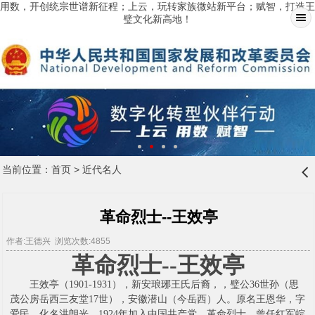
用数，开创统宗世谱新征程；上云，玩转家族微站新平台；赋智，打造王
璧文化新高地！
当前位置：
首页
>
近代名人
󰊒
革命烈士--王效亭
作者:王德兴 浏览次数:4855
革命烈士--王
效亭
王效亭（1901-1931），新安琅琊王氏后裔，
，璧公36世孙（
思
茂公房岳西三友堂17世），安徽潜山（今岳西）人。原名王恩华，字
爱民，化名洪朗光。1924年加入中国共产党。革命烈士。曾任红军皖