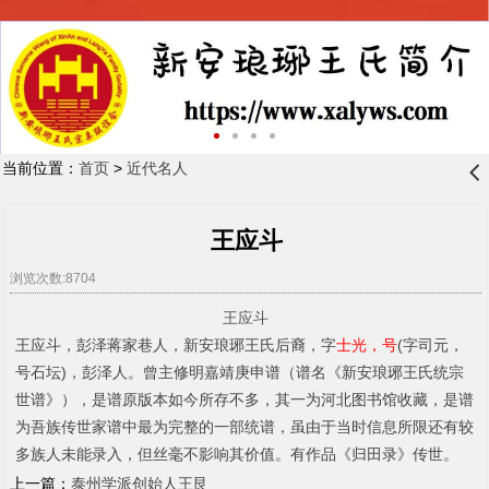
当前位置：
首页
>
近代名人
󰊒
王应斗
浏览次数:8704
王应斗
王应斗，彭泽蒋家巷人，新安琅琊王氏后裔，字
士光，号
(
字司元，
号石坛
)
，彭泽人。曾主修明嘉靖庚申谱（谱名《新安琅琊王氏统宗
世谱》），是谱原版本如今所存不多，其一为河北图书馆收藏，是谱
为吾族传世家谱中最为完整的一部统谱，虽由于当时信息所限还有较
多族人未能录入，但丝毫不影响其价值。有作品《归田录》传世。
上一篇：
泰州学派创始人王艮