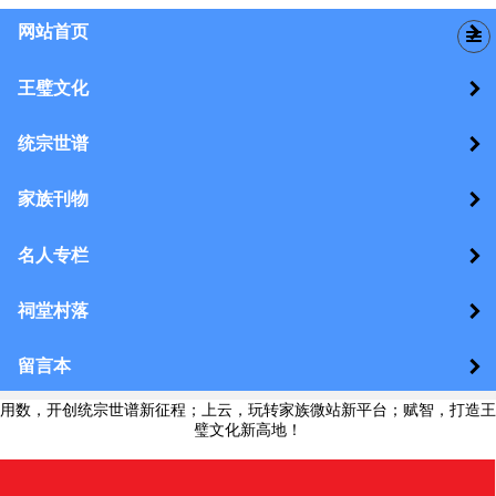
网站首页
王璧文化
统宗世谱
家族刊物
名人专栏
祠堂村落
留言本
用数，开创统宗世谱新征程；上云，玩转家族微站新平台；赋智，打造王
璧文化新高地！